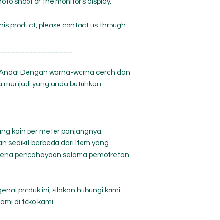
hoto shoot or the monitor's display.
his product, please contact us through
_________________
fa Anda! Dengan warna-warna cerah dan
isa menjadi yang anda butuhkan.
ang kain per meter panjangnya.
n sedikit berbeda dari Item yang
arena pencahayaan selama pemotretan
enai produk ini, silakan hubungi kami
ami di toko kami.