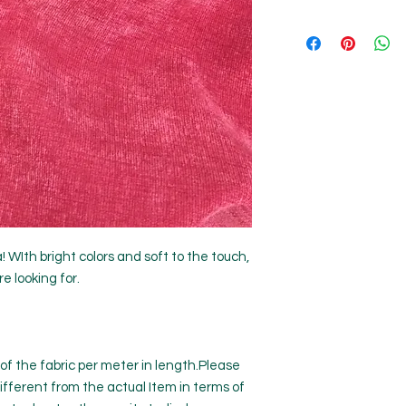
a! WIth bright colors and soft to the touch,
e looking for.
 of the fabric per meter in length.Please
ifferent from the actual Item in terms of