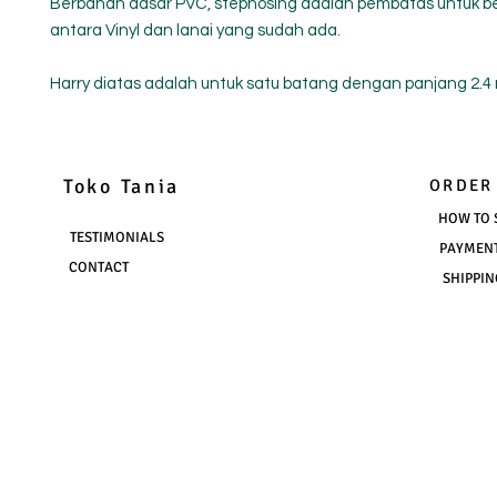
Berbahan dasar PVC, stepnosing adalah pembatas untuk be
antara Vinyl dan lanai yang sudah ada.
Harry diatas adalah untuk satu batang dengan panjang 2.4
Toko Tania
ORDER
HOW TO 
TESTIMONIALS
PAYMEN
CONTACT
SHIPPIN