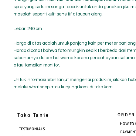
sprei yang satu ini sangat cocok untuk anda gunakan jika me
masalah seperti kulit sensitif ataupun alergi.
Lebar: 240 cm
Harga di atas adalah untuk panjang kain per meter panjang
Harap dicatat bahwa foto mungkin sedikit berbeda dari Ite
sebenarnya dalam hal warna karena pencahayaan selama
atau tampilan monitor.
Untuk informasi lebih lanjut mengenai produk ini, silakan hu
melalui whatsapp atau kunjungi kami di toko kami.
Toko Tania
ORDER
HOW TO 
TESTIMONIALS
PAYMEN