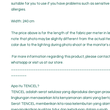
suitable for you to use if you have problems such as sensitive 
allergies.
Width: 240 cm
The price above is for the length of the fabric per meter in 
note that photo may be slightly different from the actual It
color due to the lighting during photo shoot or the monitor's 
For more information regarding this product, please contac
whatsapp or visit us at our store.
____________________________________________
_______
Apa itu TENCEL?
TENCEL adalah serat selulosa yang diproduksi dengan pro
lingkungan menawarkan kita kenyamanan alami yang bert
Serat TENCEL memberikan kita rasa kelembutan yang alami 
mengingkatkan kualitas tidur dan kehidupan dalam rumah.