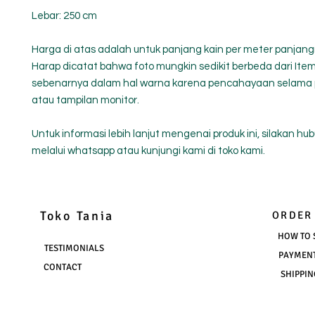
Lebar: 250 cm
Harga di atas adalah untuk panjang kain per meter panjang
Harap dicatat bahwa foto mungkin sedikit berbeda dari Ite
sebenarnya dalam hal warna karena pencahayaan selama
atau tampilan monitor.
Untuk informasi lebih lanjut mengenai produk ini, silakan hu
melalui whatsapp atau kunjungi kami di toko kami.
Toko Tania
ORDER
HOW TO 
TESTIMONIALS
PAYMEN
CONTACT
SHIPPIN