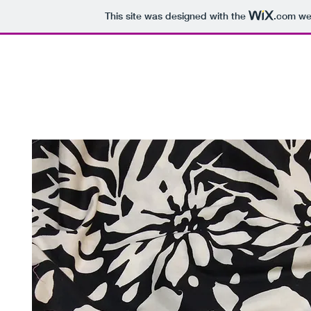
This site was designed with the
.com
web